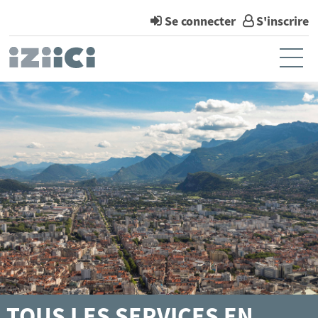
*
Se connecter
S'inscrire
Ouvr
Accueil
Mon compte
Mes notifications
Mes demandes
TOUS LES SERVICES EN