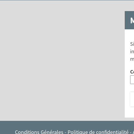
M
S
i
m
C
Conditions Générales
-
Politique de confidentialité
-